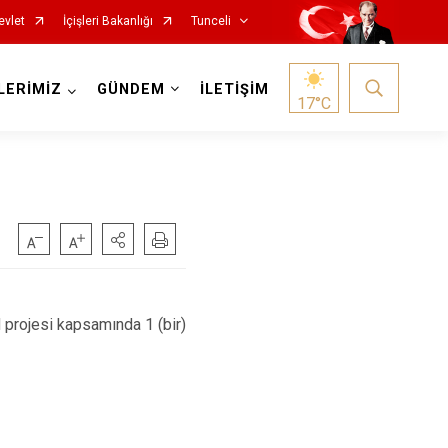
evlet
İçişleri Bakanlığı
Tunceli
LERİMİZ
GÜNDEM
İLETİŞİM
17
°C
rojesi kapsamında 1 (bir)