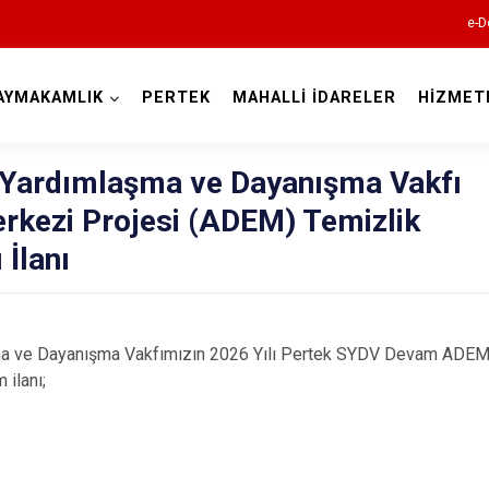
e-D
AYMAKAMLIK
PERTEK
MAHALLİ İDARELER
HİZMET
Tunceli
 Yardımlaşma ve Dayanışma Vakfı
rkezi Projesi (ADEM) Temizlik
 İlanı
Çemişgezek
ma ve Dayanışma Vakfımızın 2026 Yılı Pertek SYDV Devam ADEM p
Hozat
 ilanı;
Mazgirt
Nazımiye