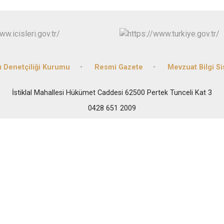
Ovacık
Pertek
Pülümür
 Denetçiliği Kurumu
Resmi Gazete
Mevzuat Bilgi S
İstiklal Mahallesi Hükümet Caddesi 62500 Pertek Tunceli Kat 3
0428 651 2009