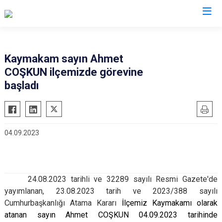
Tunceli
Kaymakam sayın Ahmet
COŞKUN ilçemizde görevine
Çemişgezek
başladı
Hozat
Mazgirt
Nazımiye
04.09.2023
Ovacık
Pertek
Pülümür
24.08.2023 tarihli ve 32289 sayılı Resmi Gazete'de
yayımlanan, 23.08.2023 tarih ve 2023/388 sayılı
Cumhurbaşkanlığı Atama Kararı
İlçemiz Kaymakamı olarak
atanan sayın Ahmet COŞKUN 04.09.2023 tarihinde