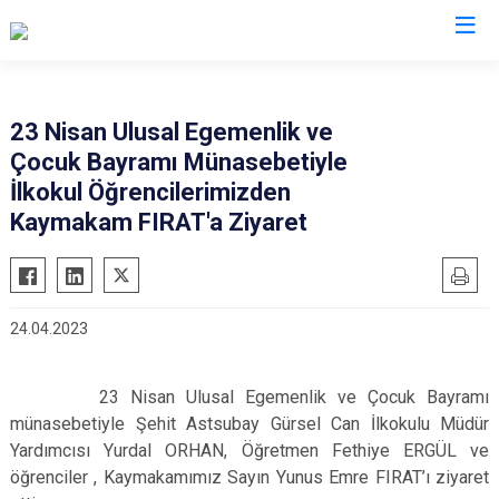
Tunceli
23 Nisan Ulusal Egemenlik ve
Çocuk Bayramı Münasebetiyle
Çemişgezek
İlkokul Öğrencilerimizden
Hozat
Kaymakam FIRAT'a Ziyaret
Mazgirt
Nazımiye
Ovacık
24.04.2023
Pertek
Pülümür
23 Nisan Ulusal Egemenlik ve Çocuk Bayramı
münasebetiyle Şehit Astsubay Gürsel Can İlkokulu Müdür
Yardımcısı Yurdal ORHAN, Öğretmen Fethiye ERGÜL ve
öğrenciler , Kaymakamımız Sayın Yunus Emre FIRAT’ı ziyaret